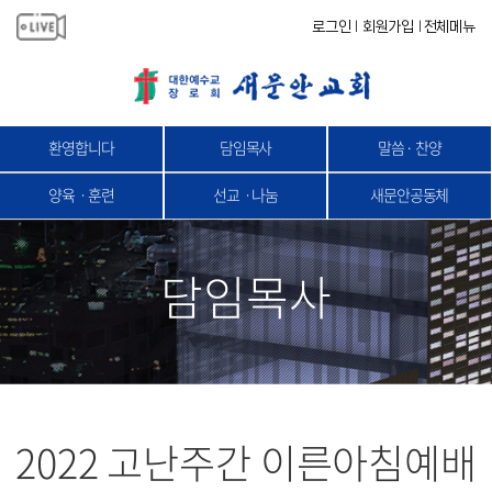
로그인
회원가입
전체메뉴
|
|
환영합니다
담임목사
말씀 · 찬양
양육ㆍ훈련
선교ㆍ나눔
새문안공동체
담임목사
2022 고난주간 이른아침예배