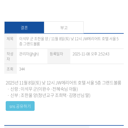
결혼
부고
제목
이석무 군 조한울 양 / 11월 8일(토) 낮 12시 JW메리어트 호텔 서울 5
층 그랜드볼룸
작성
관리자(jjhjjh)
등록일자
2025-11-08 오후 2:52:43
자
조회
344
2025년 11월 8일(토) 낮 12시 JW메리어트 호텔 서울 5층 그랜드볼룸
· 신랑 : 이석무 군(이완수·전혜숙님 아들)
· 신부 : 조한울 양(청년교구 조희택·김명선님 딸)