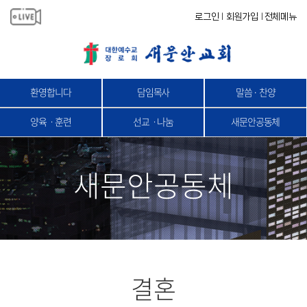
로그인
회원가입
전체메뉴
|
|
환영합니다
담임목사
말씀 · 찬양
양육ㆍ훈련
선교ㆍ나눔
새문안공동체
새문안공동체
결혼