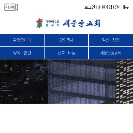
로그인
회원가입
전체메뉴
|
|
환영합니다
담임목사
말씀 · 찬양
양육ㆍ훈련
선교ㆍ나눔
새문안공동체