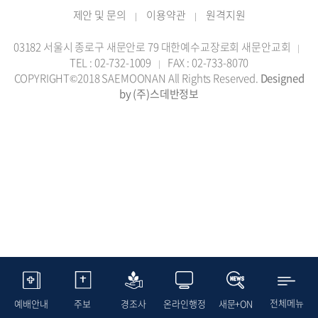
제안 및 문의
이용약관
원격지원
|
|
03182 서울시 종로구 새문안로 79 대한예수교장로회 새문안교회
|
TEL : 02-732-1009
FAX : 02-733-8070
|
COPYRIGHT©2018 SAEMOONAN All Rights Reserved.
Designed
by (주)스데반정보
전체메뉴
예배안내
주보
경조사
온라인행정
새문+ON