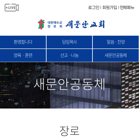
로그인
회원가입
전체메뉴
|
|
환영합니다
담임목사
말씀 · 찬양
양육ㆍ훈련
선교ㆍ나눔
새문안공동체
새문안공동체
장로