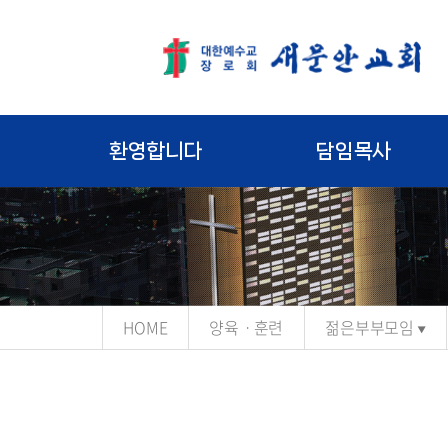
환영합니다
담임목사
HOME
양육ㆍ훈련
젊은부부모임