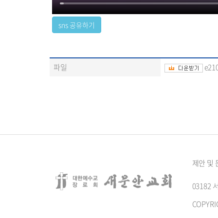
파일
e210
제안 및
0318
COPYRI