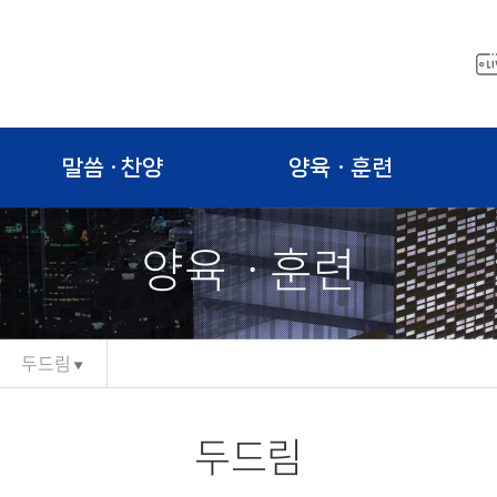
말씀 · 찬양
양육ㆍ훈련
양육ㆍ훈련
두드림
두드림