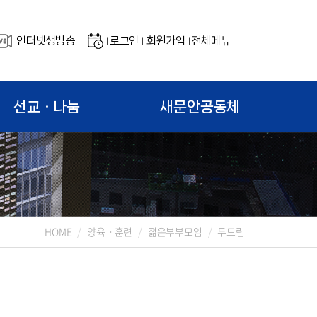
인터넷생방송
로그인
회원가입
전체메뉴
|
|
|
선교ㆍ나눔
새문안공동체
HOME
양육ㆍ훈련
젊은부부모임
두드림