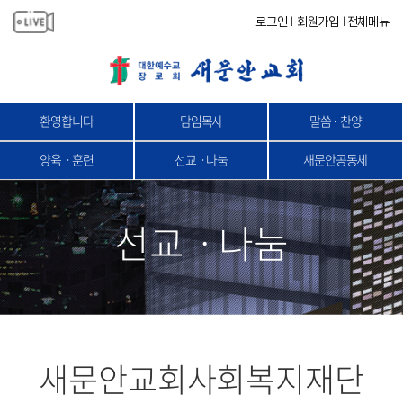
로그인
회원가입
전체메뉴
|
|
환영합니다
담임목사
말씀 · 찬양
양육ㆍ훈련
선교ㆍ나눔
새문안공동체
선교ㆍ나눔
새문안교회사회복지재단