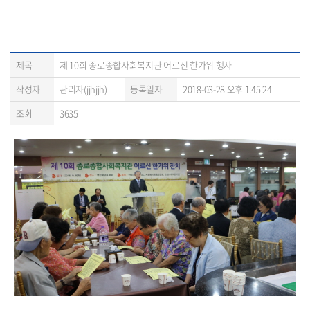
제목
제 10회 종로종합사회복지관 어르신 한가위 행사
작성자
관리자(jjhjjh)
등록일자
2018-03-28 오후 1:45:24
조회
3635