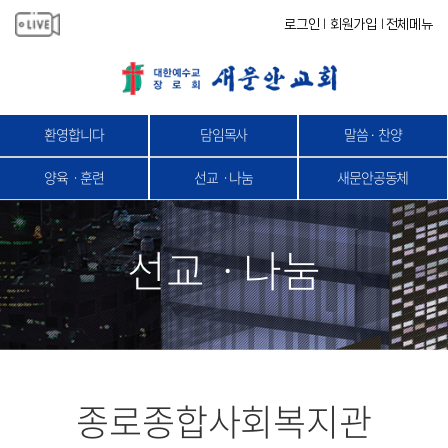
로그인
회원가입
전체메뉴
|
|
환영합니다
담임목사
말씀 · 찬양
양육ㆍ훈련
선교ㆍ나눔
새문안공동체
선교ㆍ나눔
종로종합사회복지관