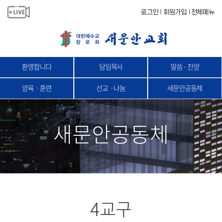
로그인
회원가입
전체메뉴
|
|
환영합니다
담임목사
말씀 · 찬양
양육ㆍ훈련
선교ㆍ나눔
새문안공동체
새문안공동체
4교구