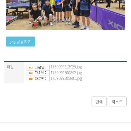
파일
1759099313929.jpg
1759099300842.jpg
1759099305801.jpg