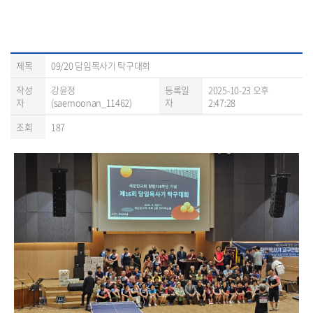
제목
09/20 담임목사기 탁구대회
작성
강윤정
등록일
2025-10-23 오후
자
(saemoonan_11462)
자
2:47:28
조회
187