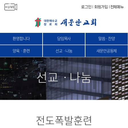
로그인
회원가입
전체메뉴
|
|
환영합니다
담임목사
말씀 · 찬양
양육ㆍ훈련
선교ㆍ나눔
새문안공동체
선교ㆍ나눔
전도폭발훈련