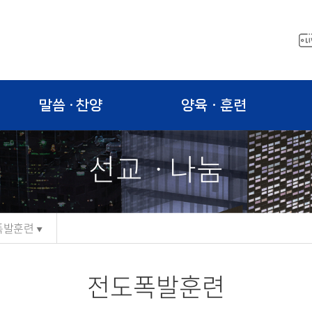
말씀 · 찬양
양육ㆍ훈련
선교ㆍ나눔
폭발훈련
전도폭발훈련