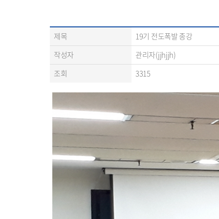
제목
19기 전도폭발 종강
작성자
관리자(jjhjjh)
조회
3315