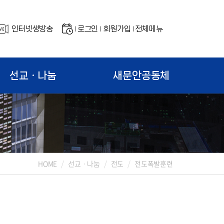
인터넷생방송
로그인
회원가입
전체메뉴
|
|
|
선교ㆍ나눔
새문안공동체
HOME
선교ㆍ나눔
전도
전도폭발훈련