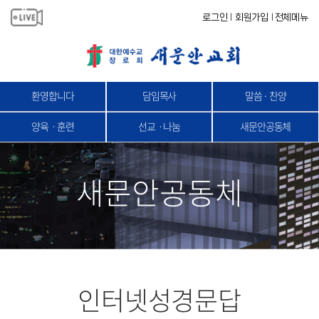
로그인
회원가입
전체메뉴
|
|
환영합니다
담임목사
말씀 · 찬양
양육ㆍ훈련
선교ㆍ나눔
새문안공동체
새문안공동체
인터넷성경문답