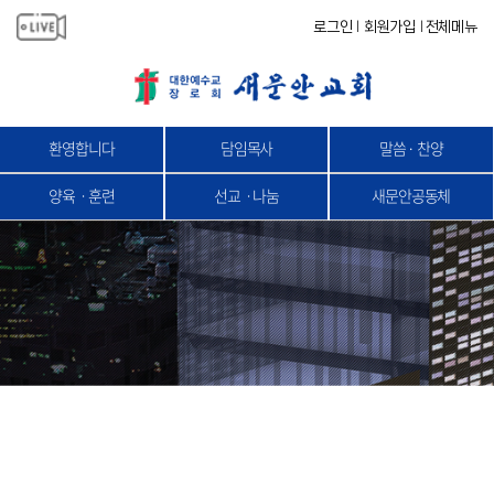
로그인
회원가입
전체메뉴
|
|
환영합니다
담임목사
말씀 · 찬양
양육ㆍ훈련
선교ㆍ나눔
새문안공동체