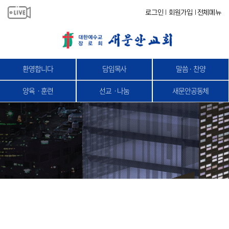
로그인
회원가입
전체메뉴
|
|
환영합니다
담임목사
말씀 · 찬양
양육ㆍ훈련
선교ㆍ나눔
새문안공동체