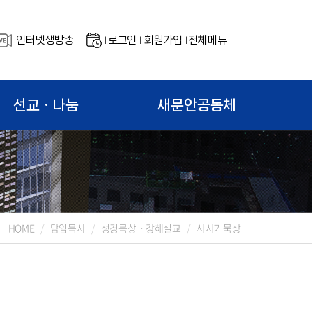
인터넷생방송
로그인
회원가입
전체메뉴
|
|
|
선교ㆍ나눔
새문안공동체
HOME
담임목사
성경묵상ㆍ강해설교
사사기묵상