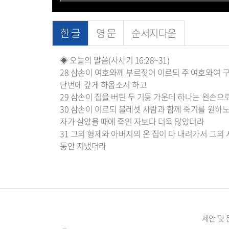
한 글
영 문
순서지다운
◈ 오늘의 말씀(사사기 16:28~31)
28 삼손이 여호와께 부르짖어 이르되 주 여호와여 
단번에 갚게 하옵소서 하고
29 삼손이 집을 버틴 두 기둥 가운데 하나는 왼손
30 삼손이 이르되 블레셋 사람과 함께 죽기를 원하노
자가 살았을 때에 죽인 자보다 더욱 많았더라
31 그의 형제와 아버지의 온 집이 다 내려가서 그
동안 지냈더라
제안 및