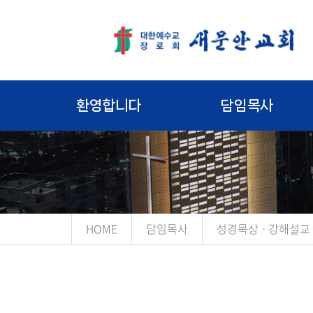
환영합니다
담임목사
HOME
담임목사
성경묵상ㆍ강해설교