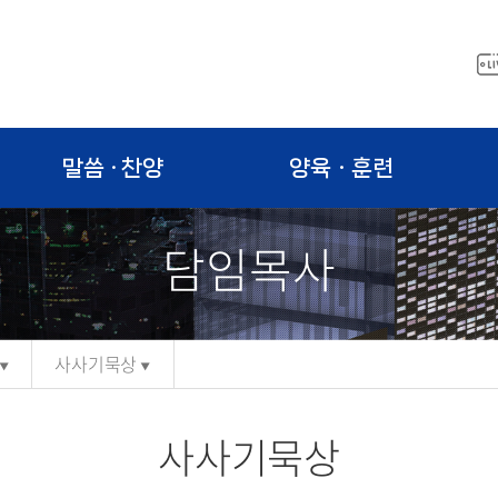
말씀 · 찬양
양육ㆍ훈련
담임목사
사사기묵상
사사기묵상