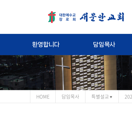
환영합니다
담임목사
HOME
담임목사
특별설교
20