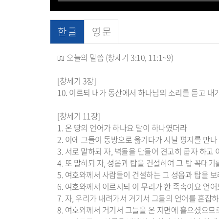
한 글
영 문
📖 오늘의 말씀 (창세기 3:10, 11:1~9)
[창세기 3장]
10. 이르되 내가 동산에서 하나님의 소리를 듣고 
[창세기 11장]
1. 온 땅의 언어가 하나요 말이 하나였더라
2. 이에 그들이 동방으로 옮기다가 시날 평지를 만나
3. 서로 말하되 자, 벽돌을 만들어 견고히 굽자 하
4. 또 말하되 자, 성읍과 탑을 건설하여 그 탑 꼭
5. 여호와께서 사람들이 건설하는 그 성읍과 탑을 
6. 여호와께서 이르시되 이 무리가 한 족속이요 언
7. 자, 우리가 내려가서 거기서 그들의 언어를 혼잡
8. 여호와께서 거기서 그들을 온 지면에 흩으셨으므