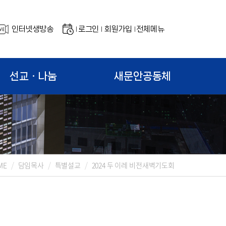
인터넷생방송
로그인
회원가입
전체메뉴
|
|
|
선교ㆍ나눔
새문안공동체
ME
담임목사
특별설교
2024 두 이레 비전새벽기도회