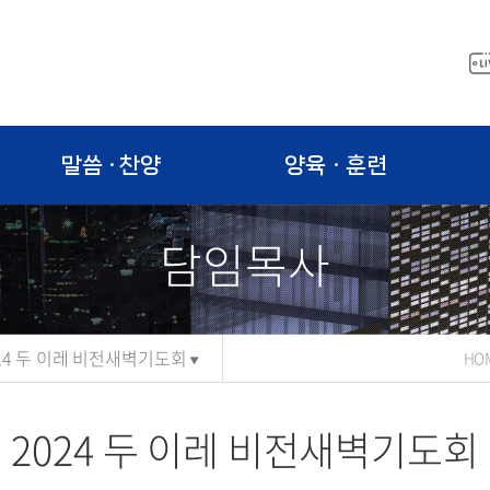
말씀 · 찬양
양육ㆍ훈련
담임목사
24 두 이레 비전새벽기도회
HO
2024 두 이레 비전새벽기도회