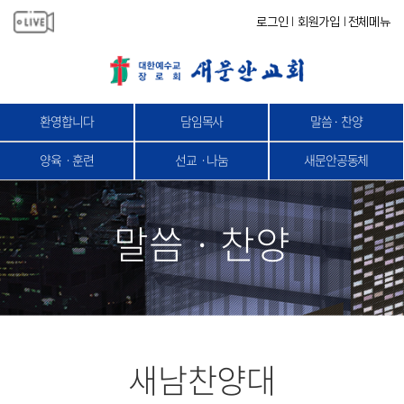
로그인
회원가입
전체메뉴
|
|
환영합니다
담임목사
말씀 · 찬양
양육ㆍ훈련
선교ㆍ나눔
새문안공동체
말씀 · 찬양
새남찬양대