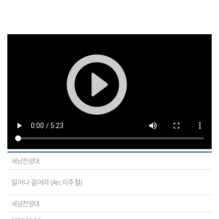
새남찬양대
일어나 걸어라 (Arr.이주철)
새남찬양대