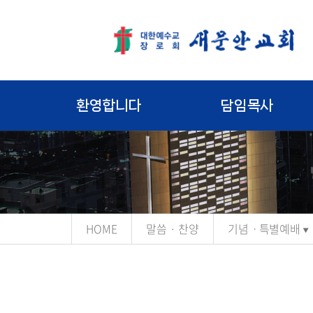
환영합니다
담임목사
HOME
말씀 · 찬양
기념ㆍ특별예배