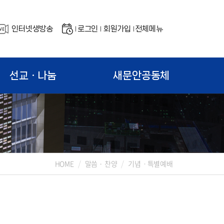
인터넷생방송
로그인
회원가입
전체메뉴
|
|
|
선교ㆍ나눔
새문안공동체
HOME
말씀 · 찬양
기념ㆍ특별예배