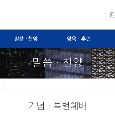
말씀 · 찬양
양육ㆍ훈련
말씀 · 찬양
기념ㆍ특별예배