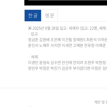
한 글
영 문
▣ 2025년 9월 28일 입교·세례자 (입교: 22명, 세례: 2
· 입교
정금준 김원배 조은혜 이건필 정예원5 최원석 이하
윤인서 노혜주 서지연 이세연 고예본 전유정 이예준
· 세례
이경민 윤점숙 김수연 안선애 안미려 조현주 박현정
정민우 박정은 박진기 김은주 부이깜디엔 이정은 임
제안 및