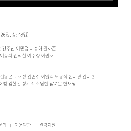
6명, 총: 48명)
온 강주찬 이믿음 이송하 권하준
 이충희 권익현 이주향 이원재
 김용곤 서재정 김연주 이영희 노광식 한미경 김미경
채범 김현진 정세리 최원빈 남여운 변재영
 문의
이용약관
원격지원
|
|