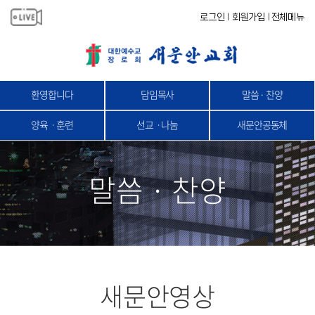
로그인
회원가입
전체메뉴
|
|
환영합니다
담임목사
말씀 · 찬양
양육ㆍ훈련
선교ㆍ나눔
새문안공동체
말씀 · 찬양
새문안영상