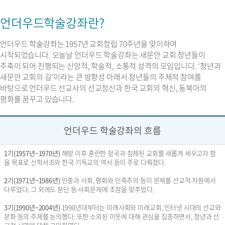
언더우드학술강좌란?
언더우드 학술강좌는 1957년 교회창립 70주년을 맞이하여
시작되었습니다. 오늘날 언더우드 학술강좌는 새문안 교회 청년들이
주축이 되어 진행되는 신앙적, 학술적, 소통적 성격의 모임입니다. ‘청년과
새문안 교회의 길’이라는 큰 방향성 아래서 청년들의 주체적 참여를
바탕으로 언더우드 선교사의 선교정신과 한국 교회의 혁신, 동북아의
평화를 꿈꾸고 있습니다.
언더우드 학술강좌의 흐름
1기(1957년~1970년)
해방 이후 혼란한 정국과 침체된 교회를 새롭게 세우고자 함
을 목표로 신학사조와 한국 기독교의 역사 등이 주로 다뤄졌다.
2기(1971년~1986년)
민중과 사회, 평화와 민족주의 등이 문제를 선교적 차원에서
다루었다. 그 외에도 분단 등 사회문제에 초점을 맞추었다.
3기(1990년~2004년)
1990년대부터는 미래사회와 미래교회, 인터넷 시대의 선교와
문화 등의 주제를 논의했다. 또한 소외된 이웃에 대해 관심을 집중하면서, 청년과 선