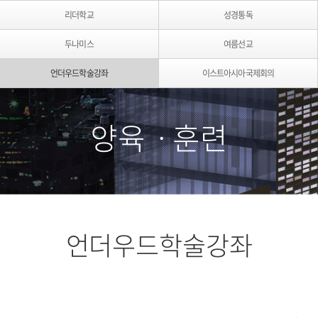
리더학교
성경통독
두나미스
여름선교
언더우드학술강좌
이스트아시아국제회의
양육ㆍ훈련
언더우드학술강좌