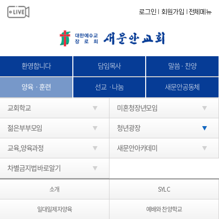
로그인
회원가입
전체메뉴
|
|
환영합니다
담임목사
말씀 · 찬양
양육ㆍ훈련
선교ㆍ나눔
새문안공동체
교회학교
미혼청장년모임
젊은부부모임
청년광장
교육,양육과정
새문안아카데미
차별금지법 바로알기
소개
SYLC
일대일제자양육
예배와 찬양학교