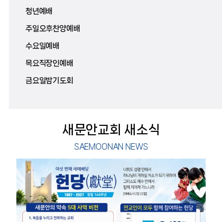
청년예배
주일오후찬양예배
수요일예배
목요직장인예배
금요일밤기도회
새문안교회 새소식
SAEMOONAN NEWS