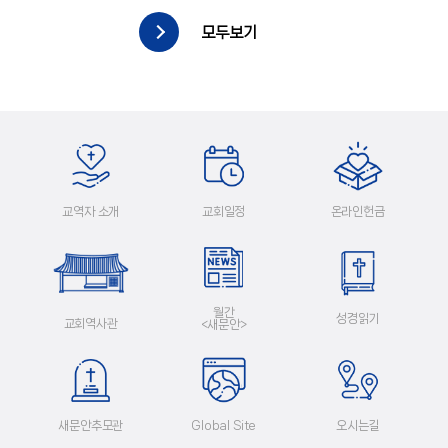
모두보기
교역자 소개
교회일정
온라인헌금
월간
성경읽기
교회역사관
<새문안>
새문안추모관
Global Site
오시는길