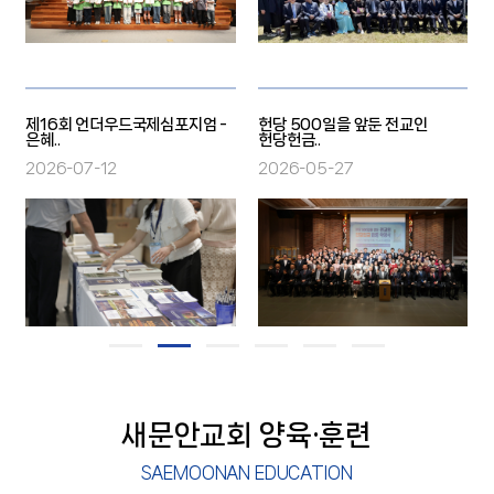
제16회 언더우드국제심포지엄 -
헌당 500일을 앞둔 전교인
은혜..
헌당헌금..
2026-07-12
2026-05-27
새문안교회 양육·훈련
SAEMOONAN EDUCATION