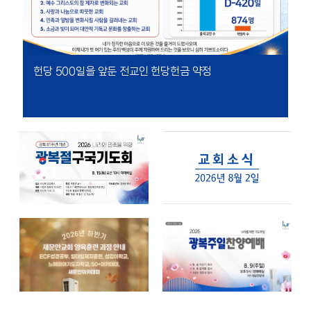
헌당 500일을 앞둔 전교인 헌당헌금 약정