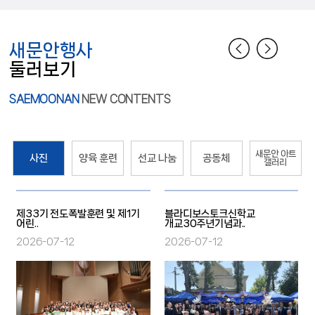
새문안행사
둘러보기
SAEMOONAN
NEW CONTENTS
새문안 아트
사진
양육 훈련
선교 나눔
공동체
갤러리
제33기 전도폭발훈련 및 제1기
블라디보스토크신학교
어린..
개교30주년기념과..
2026-07-12
2026-07-12