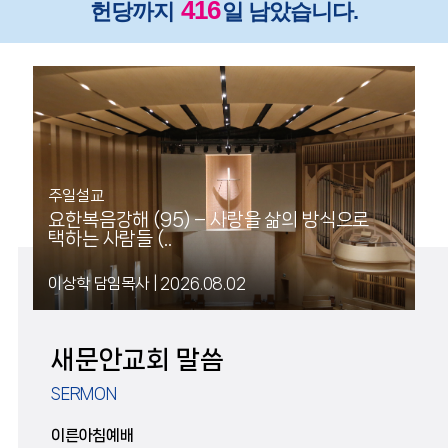
416
헌당까지
일 남았습니다.
주일설교
요한복음강해 (95) – 사랑을 삶의 방식으로
택하는 사람들 (..
이상학 담임목사
|
2026.08.02
새문안교회 말씀
SERMON
이른아침예배