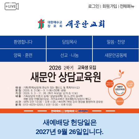
로그인
회원가입
전체메뉴
|
|
환영합니다
담임목사
말씀 · 찬양
양육ㆍ훈련
선교ㆍ나눔
새문안공동체
새예배당 헌당일은
2027년 9월 26일입니다.