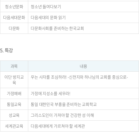
청소년문화
청소년 들여다보기
다음세대문화
다음세대의 문화 읽기
다문화
다문화사회를 준비하는 한국교회
5. 특강
과목
내용
이단 방지교
우는 사자를 조심하라! -신천지와 하나님의 교회를 중심으로-
육
가정예배
가정에 지성소를 세우라!
통일교육
통일 대한민국 부흥을 준비하는 교회학교
성교육
그리스도인이 가져야 할 건강한 성 이해
세계관교육
다음세대에게 가르쳐야 할 세계관