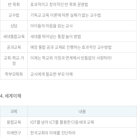
반 목회
효과적이고 창의적인 반 목회 운영법
교수법
기독교 교육 이론에 따른 실패가 없는 교수법
상담
아이들의 마음을 읽는 교사
세대통합교육
세대를 뛰어넘는 통합 놀이 방법
공과교육
예장 통합 공과 교재로 진행하는 효과적인 교수방법
교회-학교-가
이제는 학교와 가정과 연계해서 빈틈없이 사랑하라!
정
학부모목회
교사에게 필요한 부모 이해
4. 세계이해
과목
내용
융합교육
IOT를 넘어 ICT를 활용한 다음세대 교육
미래연구
한국교회의 미래를 진단하라