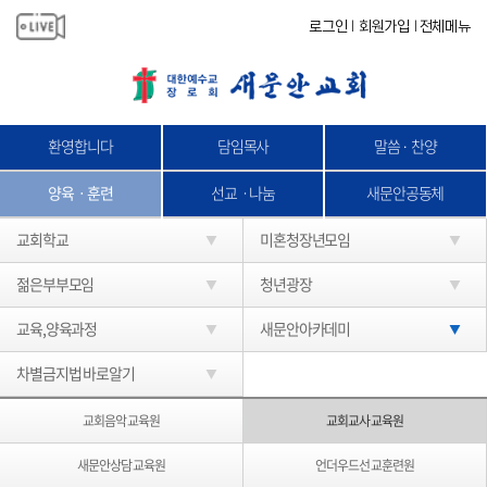
로그인
회원가입
전체메뉴
|
|
환영합니다
담임목사
말씀 · 찬양
양육ㆍ훈련
선교ㆍ나눔
새문안공동체
교회학교
미혼청장년모임
젊은부부모임
청년광장
교육,양육과정
새문안아카데미
차별금지법 바로알기
교회음악교육원
교회교사교육원
새문안상담교육원
언더우드선교훈련원