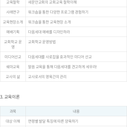
교육철학
새문안교회의 교회교육 철학이해
사례연구
워크숍을 통한 다양한 프로그램 경험하기
교육현장소개
워크숍을 통한 교육현장 소개
예배기획
다음세대 예배를 디자인하라
교회학교 운
교회학교 운영방법
영
미디어선교
다음세대를 사로잡을 효과적인 미디어 선교
쉐마교육
말씀 교육을 통해 다음세대를 견고하게 세우라!
교사의 삶
교사로서의 영육간의 관리
3. 교육이론
과목
내용
대상 이해
연령별 발달 특징에 따른 양육하기