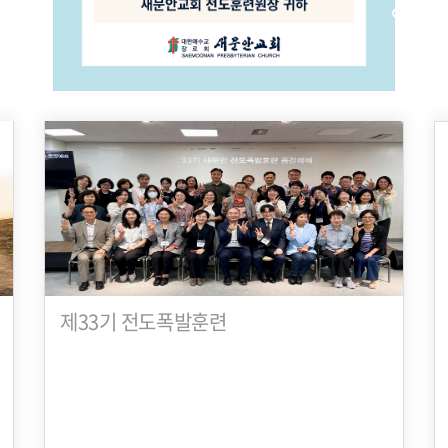
제33기 전도폭발훈련