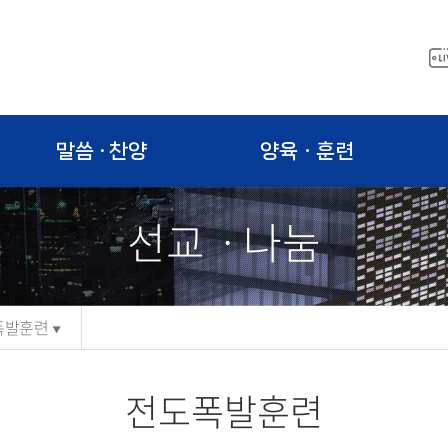
말씀 · 찬양
양육ㆍ훈련
선교ㆍ나눔
폭발훈련
전도폭발훈련