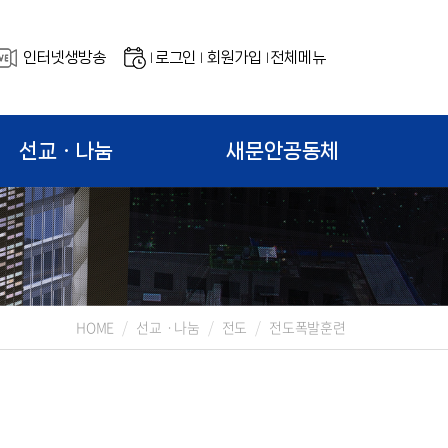
인터넷생방송
로그인
회원가입
전체메뉴
|
|
|
선교ㆍ나눔
새문안공동체
HOME
선교ㆍ나눔
전도
전도폭발훈련