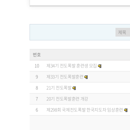
번호
10
제34기 전도폭발 훈련생 모집
9
제33기 전도폭발훈련
8
21기 전도폭발
7
20기 전도폭발훈련 개강
6
제298회 국제전도폭발 한국지도자 임상훈련