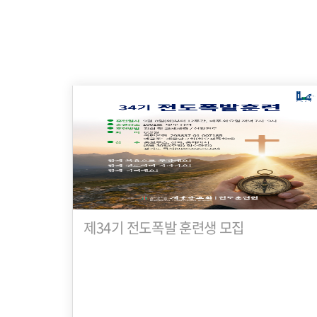
제34기 전도폭발 훈련생 모집