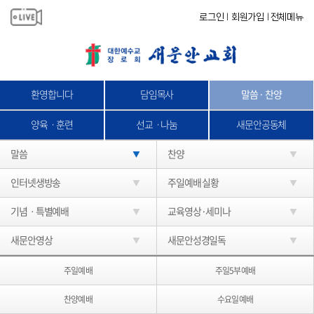
로그인
회원가입
전체메뉴
|
|
환영합니다
담임목사
말씀 · 찬양
양육ㆍ훈련
선교ㆍ나눔
새문안공동체
말씀
찬양
인터넷생방송
주일예배 실황
기념ㆍ특별예배
교육영상·세미나
새문안영상
새문안성경일독
주일예배
주일5부예배
찬양예배
수요일예배