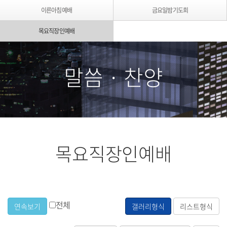
이른아침예배
금요일밤기도회
목요직장인예배
말씀 · 찬양
목요직장인예배
전체