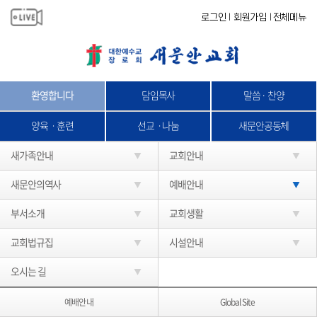
로그인
회원가입
전체메뉴
|
|
환영합니다
담임목사
말씀 · 찬양
양육ㆍ훈련
선교ㆍ나눔
새문안공동체
새가족안내
교회안내
새문안의역사
예배안내
부서소개
교회생활
교회법규집
시설안내
오시는 길
예배안내
Global Site