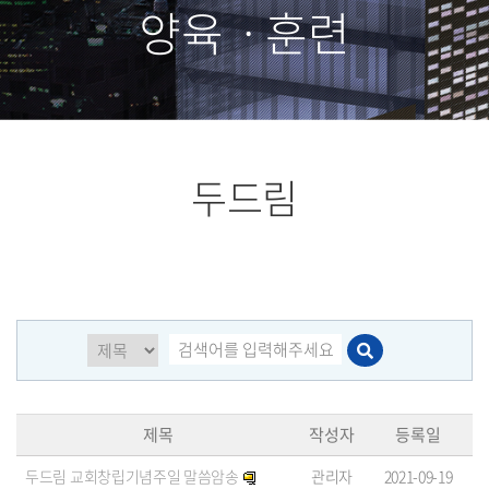
양육ㆍ훈련
두드림
제목
작성자
등록일
두드림 교회창립기념주일 말씀암송
관리자
2021-09-19