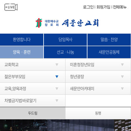
로그인
회원가입
전체메뉴
|
|
환영합니다
담임목사
말씀 · 찬양
양육ㆍ훈련
선교ㆍ나눔
새문안공동체
교회학교
미혼청장년모임
젊은부부모임
청년광장
교육,양육과정
새문안아카데미
차별금지법 바로알기
두드림
동행