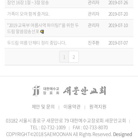
잠언 16장 1절 ~ 3절 암송
관리자
2019-07-26
가족이 모여 함께 즐겨요.
관리자
2019-07-20
"2019 교육부 여름사역 파이팅!"을 위한 두
관리자
2019-07-10
드림 말씀암송선포
두드림 여름 단체티 정리 중입니다.
진주환
2019-07-07
1
2
제안 및 문의
이용약관
원격지원
|
|
03182 서울시 종로구 새문안로 79 대한예수교장로회 새문안교회
|
TEL : 02-732-1009
FAX : 02-733-8070
|
COPYRIGHT©2018 SAEMOONAN All Rights Reserved.
Designed