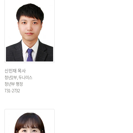
신민재 목사
청년2부, 두나미스
청년부 행정
731-2732