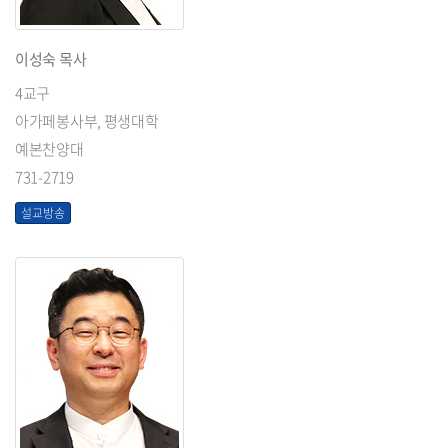
이성숙 목사
4교구
아가페봉사부, 평생대학
예본찬양대
731-2719
설교방송