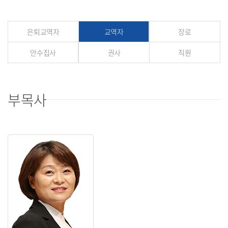
은퇴교역자
교역자
장로
안수집사
권사
직원
부목사