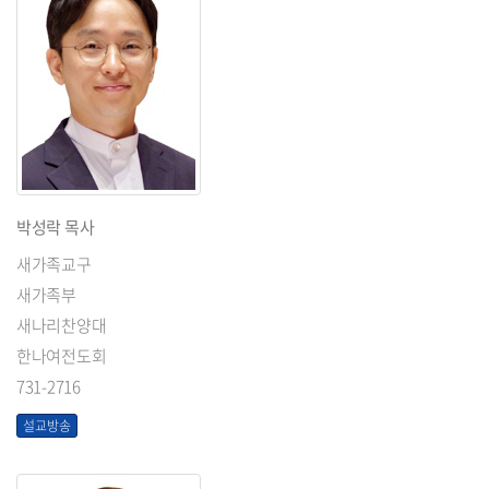
박성락 목사
새가족교구
새가족부
새나리찬양대
한나여전도회
731-2716
설교방송