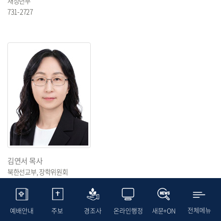
새청년부
731-2727
김연서 목사
북한선교부, 장학위원회
731-2738
전체메뉴
예배안내
주보
경조사
온라인행정
새문+ON