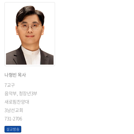
나형빈 목사
7교구
음악부, 청장년3부
새로핌찬양대
3남선교회
731-2706
설교방송