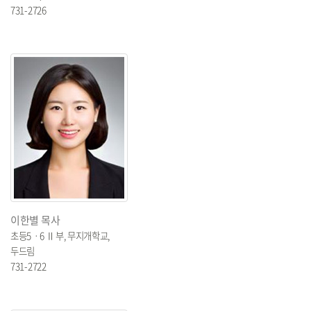
731-2726
이한별 목사
초등5ㆍ6 Ⅱ부, 무지개학교,
두드림
731-2722