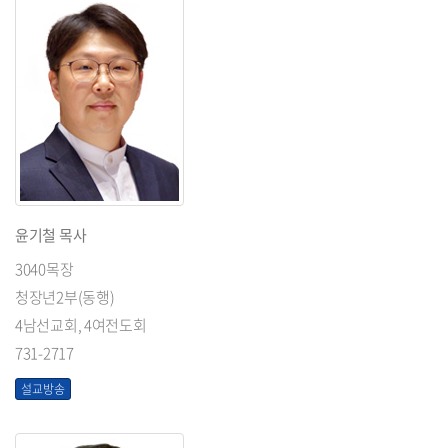
윤기철 목사
3040목장
청장년2부(동행)
4남선교회, 4여전도회
731-2717
설교방송