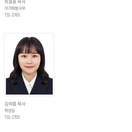
최효용 목사
아가페봉사부
731-2765
김여름 목사
목양실
731-2705