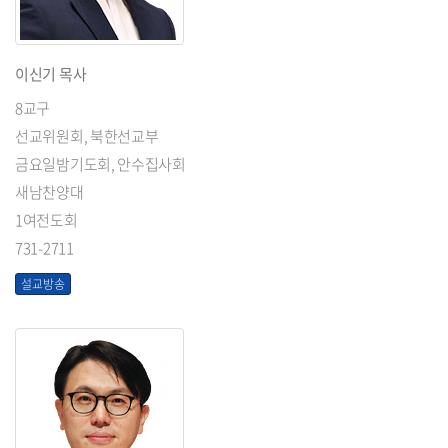
이신기 목사
8교구
선교위원회, 북한선교부
금요일밤기도회, 안수집사회
새남찬양대
1여전도회
731-2711
설교방송