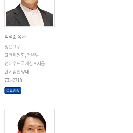
백석준 목사
청년교구
교육위원회, 청년부
언더우드국제심포지움
한기림찬양대
731-2718
설교방송