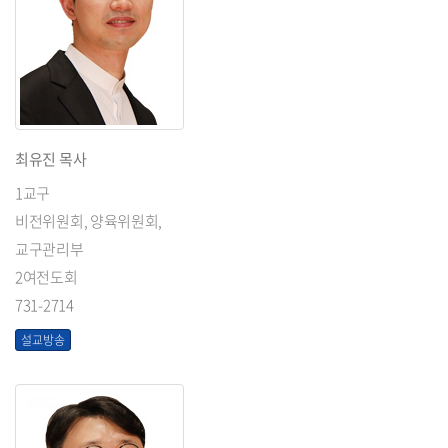
최유진 목사
1교구
비전위원회, 양육위원회,
교구관리부
2여전도회
731-2714
설교방송