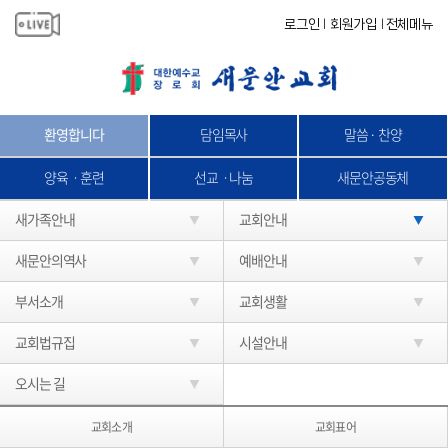
로그인
회원가입
전체메뉴
|
|
환영합니다
담임목사
말씀 · 찬양
양육ㆍ훈련
선교ㆍ나눔
새문안공동체
새가족안내
교회안내
새문안의역사
예배안내
부서소개
교회생활
교회법규집
시설안내
오시는 길
교회소개
교회표어