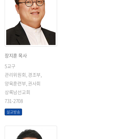
장지훈 목사
5교구
관리위원회, 경조부,
양육훈련부, 권사회
상록남선교회
731-2708
설교방송