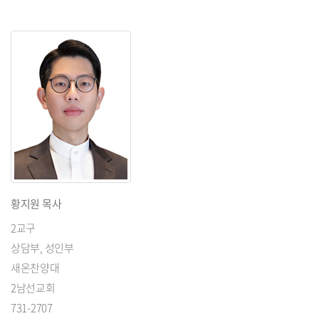
황지원 목사
2교구
상담부, 성인부
새온찬양대
2남선교회
731-2707