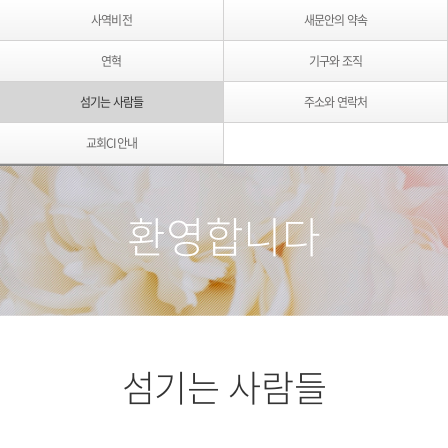
사역비전
새문안의 약속
연혁
기구와 조직
섬기는 사람들
주소와 연락처
교회CI안내
교회CI안내
140주년 헌당 엠블럼
환영합니다
섬기는 사람들