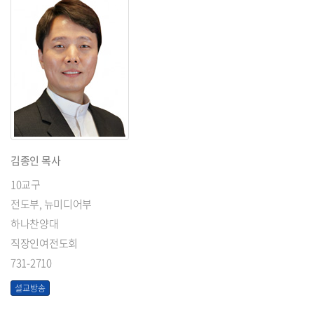
김종인 목사
10교구
전도부, 뉴미디어부
하나찬양대
직장인여전도회
731-2710
설교방송