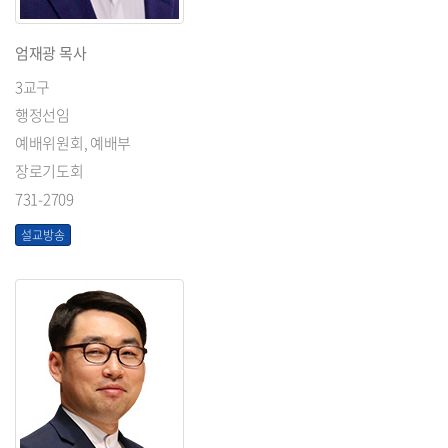
엄재광 목사
3교구
행정선임
예배위원회, 예배부
장로기도회
731-2709
설교방송