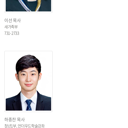
이선 목사
새가족부
731-2733
하종찬 목사
청년1부, 언더우드학술강좌