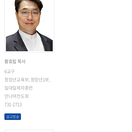
황효립 목사
6교구
청장년교육부, 청장년1부,
일대일제자훈련
안나여전도회
731-2713
설교방송