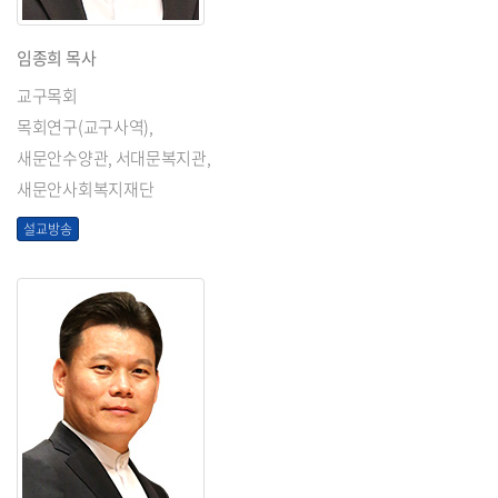
임종희 목사
교구목회
목회연구(교구사역),
새문안수양관, 서대문복지관,
새문안사회복지재단
설교방송