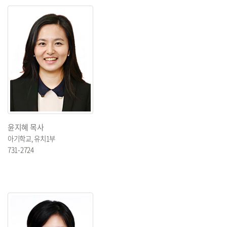
윤지혜 목사
아기학교, 유치1부
731-2724