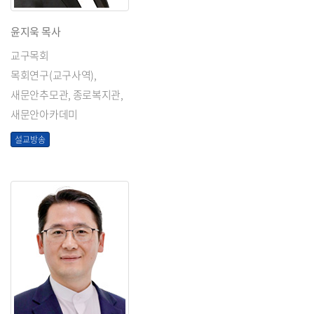
윤지욱 목사
교구목회
목회연구(교구사역),
새문안추모관, 종로복지관,
새문안아카데미
설교방송