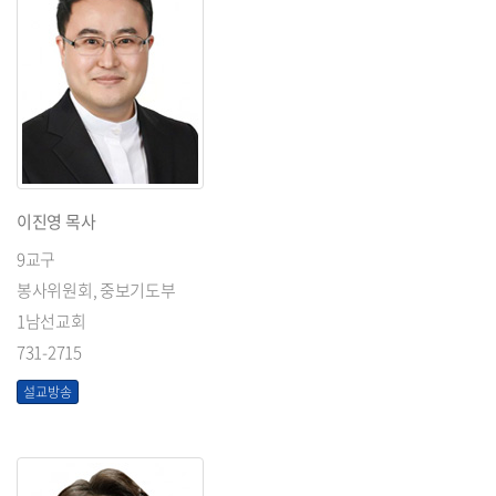
이진영 목사
9교구
봉사위원회, 중보기도부
1남선교회
731-2715
설교방송