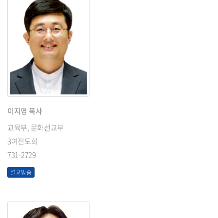
이지영 목사
교육부, 문화선교부
3여전도회
731-2729
설교방송