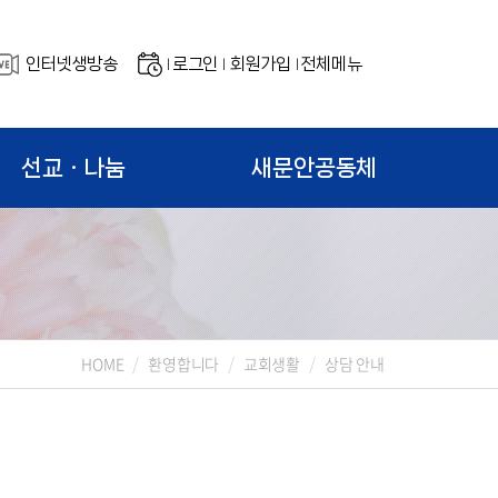
인터넷생방송
로그인
회원가입
전체메뉴
|
|
|
선교ㆍ나눔
새문안공동체
HOME
환영합니다
교회생활
상담 안내