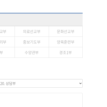
교부
의료선교부
문화선교부
리부
중보기도부
양육훈련부
부
수양관부
경조1부