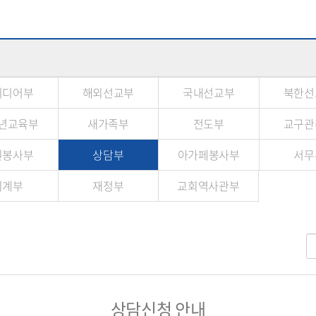
미디어부
해외선교부
국내선교부
북한선
년교육부
새가족부
전도부
교구관
원봉사부
상담부
아가페봉사부
서무
회계부
재정부
교회역사관부
상담신청 안내