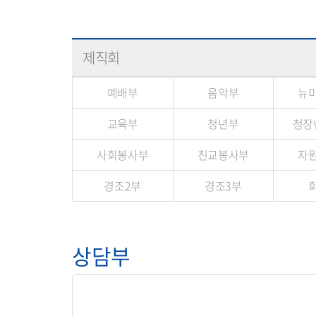
제직회
예배부
음악부
뉴
교육부
청년부
청장
사회봉사부
친교봉사부
자
경조2부
경조3부
상담부