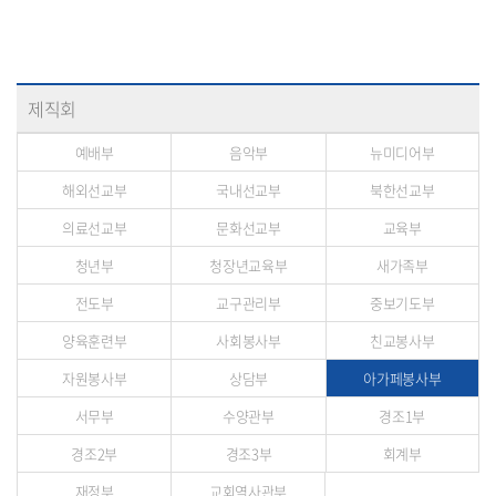
제직회
예배부
음악부
뉴미디어부
해외선교부
국내선교부
북한선교부
의료선교부
문화선교부
교육부
청년부
청장년교육부
새가족부
전도부
교구관리부
중보기도부
양육훈련부
사회봉사부
친교봉사부
자원봉사부
상담부
아가페봉사부
서무부
수양관부
경조1부
경조2부
경조3부
회계부
재정부
교회역사관부