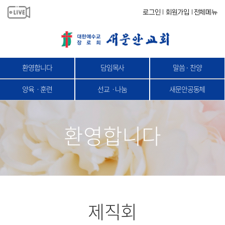
로그인
회원가입
전체메뉴
|
|
환영합니다
담임목사
말씀 · 찬양
양육ㆍ훈련
선교ㆍ나눔
새문안공동체
환영합니다
제직회