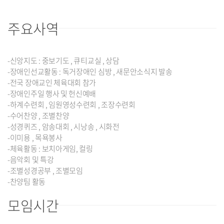
주요사역
-신앙지도 : 중보기도 , 큐티교실 , 상담
-장애인선교활동 : 독거장애인 심방 , 새문안소식지 발송
-전국 장애교인 체육대회 참가
-장애인주일 행사 및 헌신예배
-하계수련회 , 임원영성수련회 , 조장수련회
-수어찬양 , 조별찬양
-성경퀴즈 , 암송대회 , 시낭송 , 시화전
-이미용 , 목욕봉사
-체육활동 : 보치아게임, 컬링
-음악회 및 특강
-조별성경공부 , 조별모임
-찬양팀 활동
모임시간